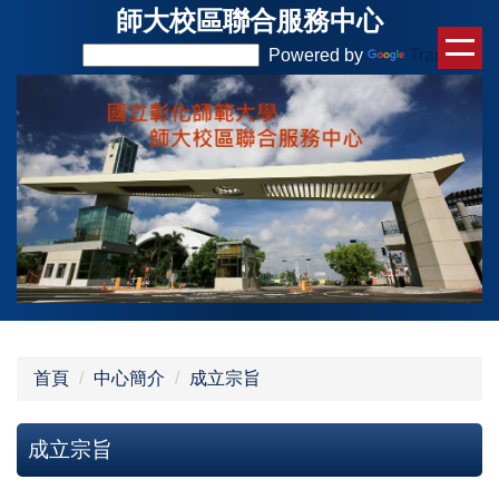
師大校區聯合服務中心
跳
到
Powered by
Translate
主
要
內
容
區
首頁
中心簡介
成立宗旨
成立宗旨