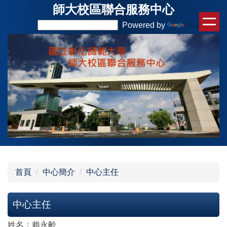
師大校區聯合服務中心
跳
到
Powered by
Translate
主
要
內
容
區
首頁
中心簡介
中心主任
中心主任
姓名：賴永齡